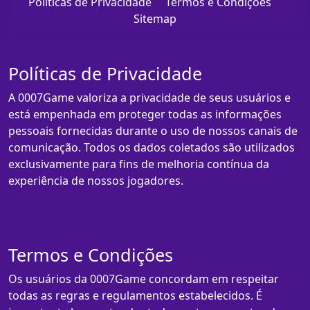
Políticas de Privacidade
Termos e Condições
Sitemap
Políticas de Privacidade
A 0007Game valoriza a privacidade de seus usuários e
está empenhada em proteger todas as informações
pessoais fornecidas durante o uso de nossos canais de
comunicação. Todos os dados coletados são utilizados
exclusivamente para fins de melhoria contínua da
experiência de nossos jogadores.
Termos e Condições
Os usuários da 0007Game concordam em respeitar
todas as regras e regulamentos estabelecidos. É