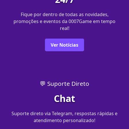
Fique por dentro de todas as novidades,
promoções e eventos da 0007Game em tempo
real!
Ver Notícias
💬 Suporte Direto
Chat
Suporte direto via Telegram, respostas rápidas e
atendimento personalizado!