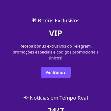
🎁 Bônus Exclusivos
VIP
Receba bônus exclusivos do Telegram,
promoções especiais e códigos promocionais
únicos!
Ver Bônus
📢 Notícias em Tempo Real
24/7