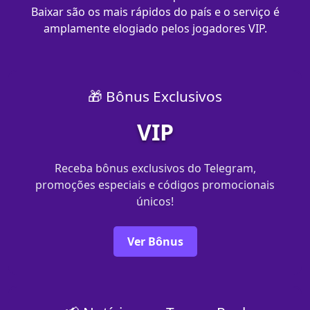
Baixar são os mais rápidos do país e o serviço é
amplamente elogiado pelos jogadores VIP.
🎁 Bônus Exclusivos
VIP
Receba bônus exclusivos do Telegram,
promoções especiais e códigos promocionais
únicos!
Ver Bônus