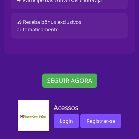
💬 Participe das conversas e interaja
🎁 Receba bônus exclusivos
automaticamente
SEGUIR AGORA
Acessos
Login
Registrar-se