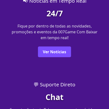
📢 Notícias em Tempo Real
24/7
Fique por dentro de todas as novidades,
promoções e eventos da 007Game Com Baixar
em tempo real!
Ver Notícias
💬 Suporte Direto
Chat