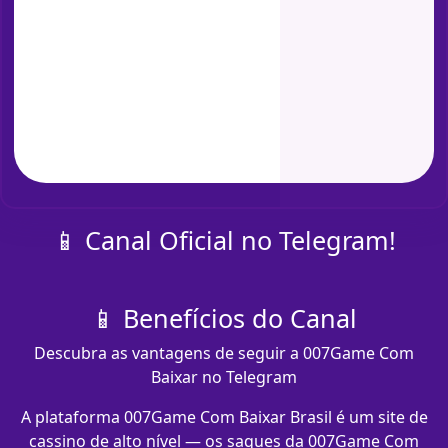
📱 Canal Oficial no Telegram!
📱 Benefícios do Canal
Descubra as vantagens de seguir a 007Game Com
Baixar no Telegram
A plataforma 007Game Com Baixar Brasil é um site de
cassino de alto nível — os saques da 007Game Com