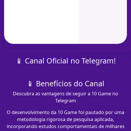
📱 Canal Oficial no Telegram!
📱 Benefícios do Canal
Descubra as vantagens de seguir a 10 Game no
Telegram
O desenvolvimento da 10 Game foi pautado por uma
metodologia rigorosa de pesquisa aplicada,
incorporando estudos comportamentais de milhares