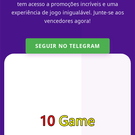
tem acesso a promoções incríveis e uma
experiência de jogo inigualável. Junte-se aos
vencedores agora!
SEGUIR NO TELEGRAM