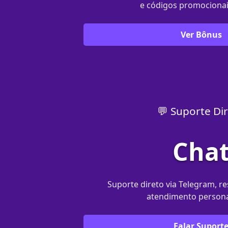
e códigos promocionai
Ver Bônus
💬 Suporte Di
Cha
Suporte direto via Telegram, r
atendimento persona
Falar Suport