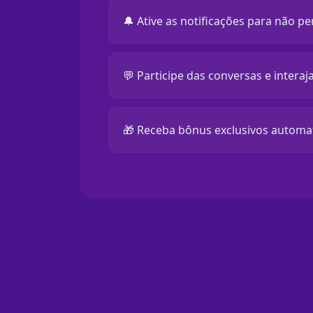
🔔 Ative as notificações para não p
💬 Participe das conversas e interaj
🎁 Receba bônus exclusivos autom