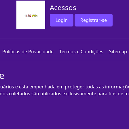
Acessos
Login
Registrar-se
Políticas de Privacidade
Termos e Condições
Sitemap
de
usuários e está empenhada em proteger todas as informaçõ
os coletados são utilizados exclusivamente para fins de m