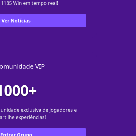
 1185 Win em tempo real!
Ver Notícias
Comunidade VIP
1000+
unidade exclusiva de jogadores e
rtilhe experiências!
Entrar Grupo