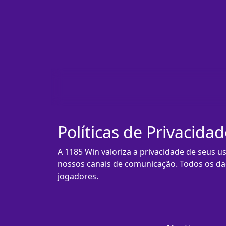
Políticas de Privacida
A 1185 Win valoriza a privacidade de seus 
nossos canais de comunicação. Todos os dad
jogadores.