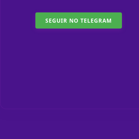
SEGUIR NO TELEGRAM