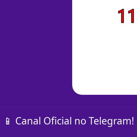
📱 Canal Oficial no Telegram!