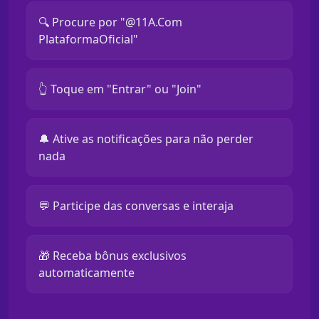
🔍 Procure por "@11A.Com
PlataformaOficial"
👆 Toque em "Entrar" ou "Join"
🔔 Ative as notificações para não perder
nada
💬 Participe das conversas e interaja
🎁 Receba bônus exclusivos
automaticamente