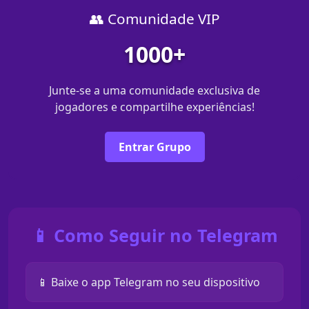
👥 Comunidade VIP
1000+
Junte-se a uma comunidade exclusiva de
jogadores e compartilhe experiências!
Entrar Grupo
📱 Como Seguir no Telegram
📱 Baixe o app Telegram no seu dispositivo