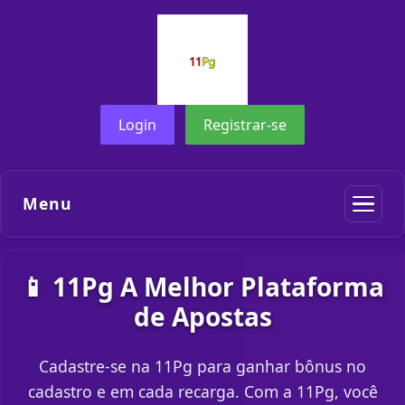
Login
Registrar-se
Menu
📱 11Pg A Melhor Plataforma
de Apostas
Cadastre-se na 11Pg para ganhar bônus no
cadastro e em cada recarga. Com a 11Pg, você