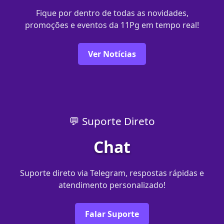
Fique por dentro de todas as novidades,
promoções e eventos da 11Pg em tempo real!
Ver Notícias
💬 Suporte Direto
Chat
Suporte direto via Telegram, respostas rápidas e
atendimento personalizado!
Falar Suporte