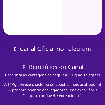
📱 Canal Oficial no Telegram!
📱 Benefícios do Canal
Descubra as vantagens de seguir a 11Pg no Telegram
A 11Pg oferece o sistema de apostas mais profissional
— proporcionando aos jogadores uma experiência
“segura, confiável e excepcional”.