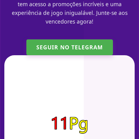
tem acesso a promoções incríveis e uma
experiência de jogo inigualável. Junte-se aos
vencedores agora!
SEGUIR NO TELEGRAM