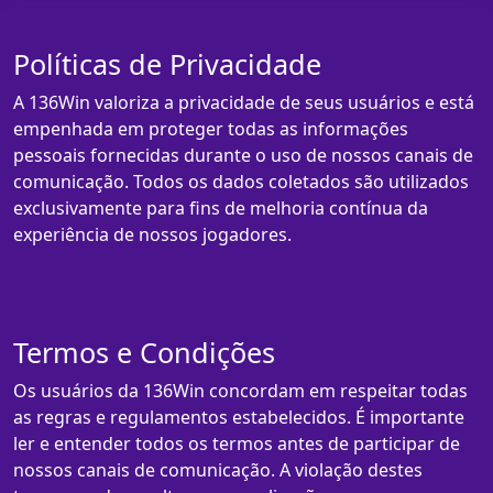
Políticas de Privacidade
A 136Win valoriza a privacidade de seus usuários e está
empenhada em proteger todas as informações
pessoais fornecidas durante o uso de nossos canais de
comunicação. Todos os dados coletados são utilizados
exclusivamente para fins de melhoria contínua da
experiência de nossos jogadores.
Termos e Condições
Os usuários da 136Win concordam em respeitar todas
as regras e regulamentos estabelecidos. É importante
ler e entender todos os termos antes de participar de
nossos canais de comunicação. A violação destes