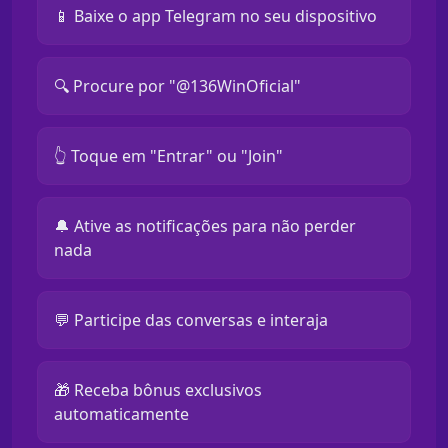
📱 Baixe o app Telegram no seu dispositivo
🔍 Procure por "@136WinOficial"
👆 Toque em "Entrar" ou "Join"
🔔 Ative as notificações para não perder
nada
💬 Participe das conversas e interaja
🎁 Receba bônus exclusivos
automaticamente