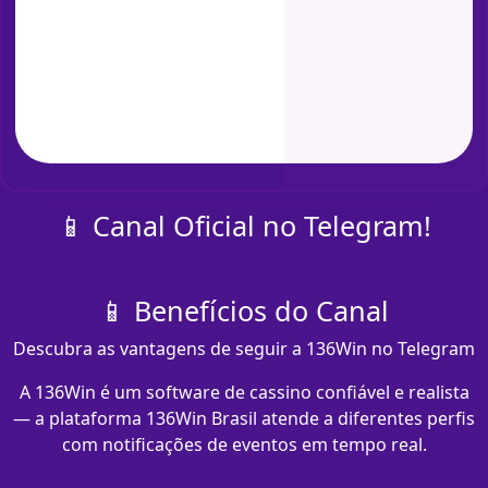
📱 Canal Oficial no Telegram!
📱 Benefícios do Canal
Descubra as vantagens de seguir a 136Win no Telegram
A 136Win é um software de cassino confiável e realista
— a plataforma 136Win Brasil atende a diferentes perfis
com notificações de eventos em tempo real.