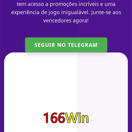
tem acesso a promoções incríveis e uma
experiência de jogo inigualável. Junte-se aos
vencedores agora!
SEGUIR NO TELEGRAM