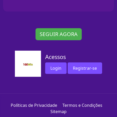
SEGUIR AGORA
Acessos
Login
Registrar-se
Políticas de Privacidade
Termos e Condições
Sitemap