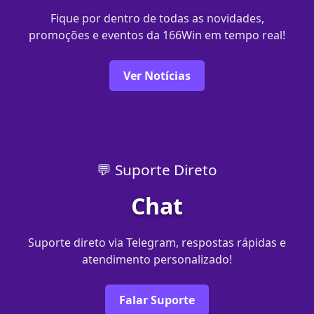
Fique por dentro de todas as novidades,
promoções e eventos da 166Win em tempo real!
Ver Notícias
💬 Suporte Direto
Chat
Suporte direto via Telegram, respostas rápidas e
atendimento personalizado!
Falar Suporte