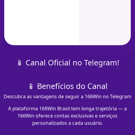
📱 Canal Oficial no Telegram!
📱 Benefícios do Canal
Descubra as vantagens de seguir a 166Win no Telegram
A plataforma 166Win Brasil tem longa trajetória — a
166Win oferece contas exclusivas e serviços
personalizados a cada usuário.