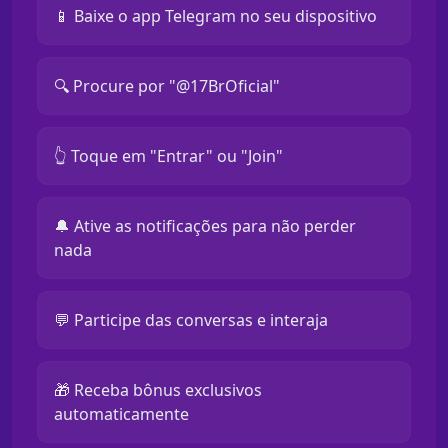
📱 Baixe o app Telegram no seu dispositivo
🔍 Procure por "@17BrOficial"
👆 Toque em "Entrar" ou "Join"
🔔 Ative as notificações para não perder
nada
💬 Participe das conversas e interaja
🎁 Receba bônus exclusivos
automaticamente