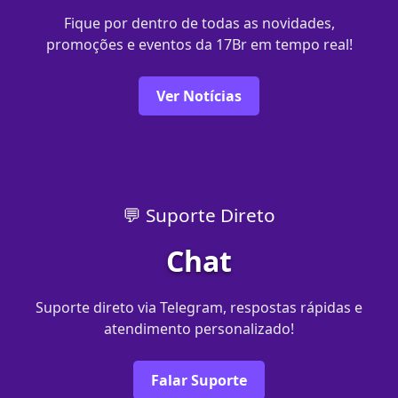
Fique por dentro de todas as novidades,
promoções e eventos da 17Br em tempo real!
Ver Notícias
💬 Suporte Direto
Chat
Suporte direto via Telegram, respostas rápidas e
atendimento personalizado!
Falar Suporte