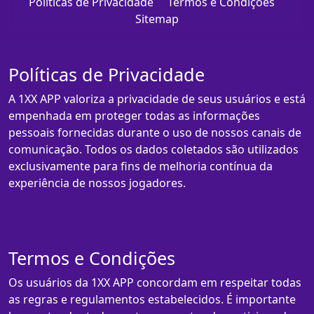
Políticas de Privacidade
Termos e Condições
Sitemap
Políticas de Privacidade
A 1XX APP valoriza a privacidade de seus usuários e está
empenhada em proteger todas as informações
pessoais fornecidas durante o uso de nossos canais de
comunicação. Todos os dados coletados são utilizados
exclusivamente para fins de melhoria contínua da
experiência de nossos jogadores.
Termos e Condições
Os usuários da 1XX APP concordam em respeitar todas
as regras e regulamentos estabelecidos. É importante