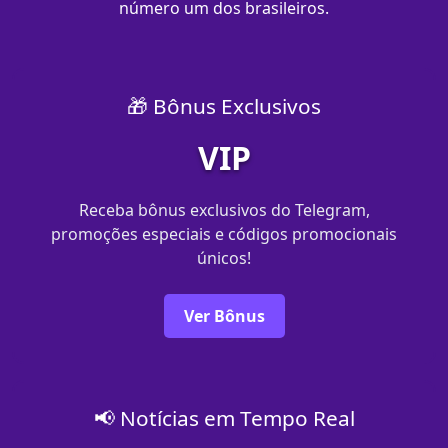
número um dos brasileiros.
🎁 Bônus Exclusivos
VIP
Receba bônus exclusivos do Telegram,
promoções especiais e códigos promocionais
únicos!
Ver Bônus
📢 Notícias em Tempo Real