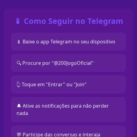
📱 Como Seguir no Telegram
📱 Baixe o app Telegram no seu dispositivo
🔍 Procure por "@200JogoOficial"
👆 Toque em "Entrar" ou "Join"
🔔 Ative as notificações para não perder
nada
💬 Participe das conversas e interaja