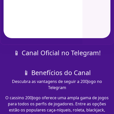
📱 Canal Oficial no Telegram!
📱 Benefícios do Canal
Descubra as vantagens de seguir a 200Jogo no
Telegram
O cassino 200Jogo oferece uma ampla gama de jogos
para todos os perfis de jogadores. Entre as opções
estão os populares caça-níqueis, roleta, blackjack,