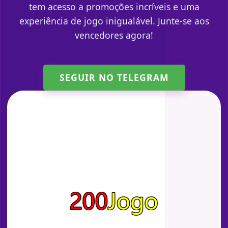
tem acesso a promoções incríveis e uma
experiência de jogo inigualável. Junte-se aos
vencedores agora!
SEGUIR NO TELEGRAM