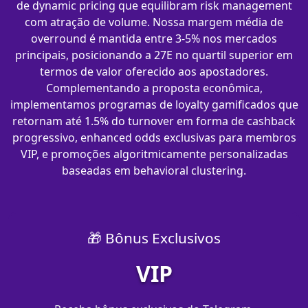
de dynamic pricing que equilibram risk management
com atração de volume. Nossa margem média de
overround é mantida entre 3-5% nos mercados
principais, posicionando a 27E no quartil superior em
termos de valor oferecido aos apostadores.
Complementando a proposta econômica,
implementamos programas de loyalty gamificados que
retornam até 1.5% do turnover em forma de cashback
progressivo, enhanced odds exclusivas para membros
VIP, e promoções algoritmicamente personalizadas
baseadas em behavioral clustering.
🎁 Bônus Exclusivos
VIP