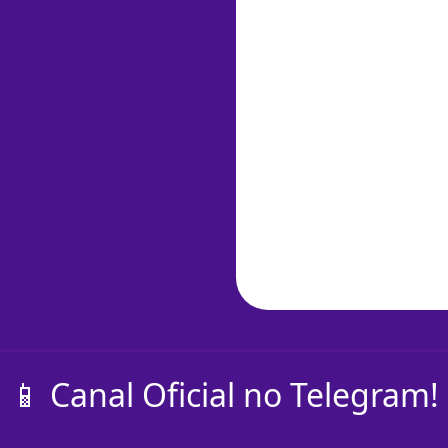
📱 Canal Oficial no Telegram!