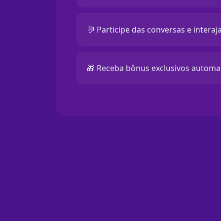
💬 Participe das conversas e interaj
🎁 Receba bônus exclusivos autom