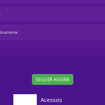
a
aticamente
SEGUIR AGORA
Acessos