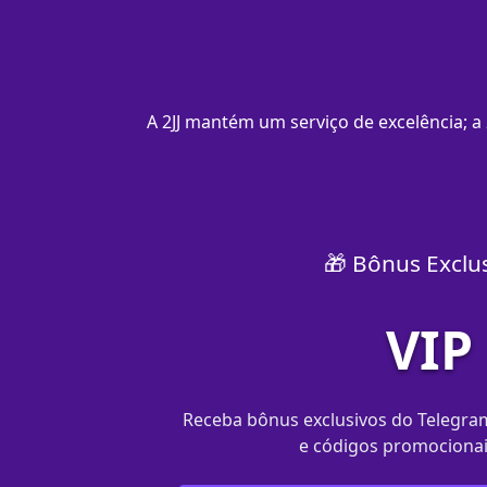
A 2JJ mantém um serviço de excelência; a
🎁 Bônus Exclu
VIP
Receba bônus exclusivos do Telegra
e códigos promocionai