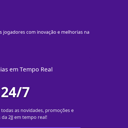
dos jogadores com inovação e melhorias na
cias em Tempo Real
24/7
e todas as novidades, promoções e
 da 2JJ em tempo real!