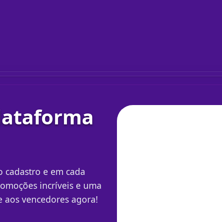
Plataforma
o cadastro e em cada
romoções incríveis e uma
se aos vencedores agora!