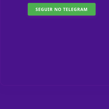
SEGUIR NO TELEGRAM