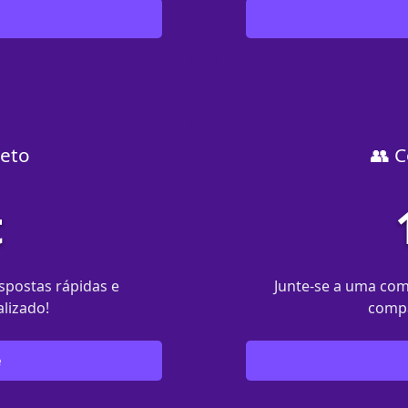
reto
👥 
t
espostas rápidas e
Junte-se a uma com
lizado!
compa
e