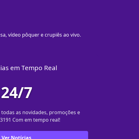
, vídeo pôquer e crupiês ao vivo.
cias em Tempo Real
24/7
e todas as novidades, promoções e
 3191 Com em tempo real!
Ver Notícias