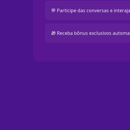
💬 Participe das conversas e interaj
🎁 Receba bônus exclusivos autom