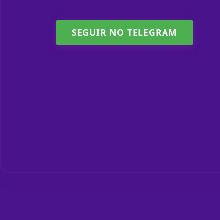
SEGUIR NO TELEGRAM