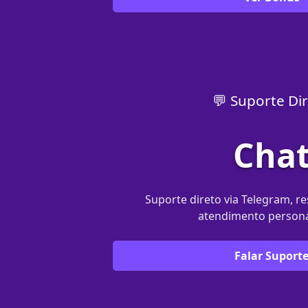
💬 Suporte Di
Cha
Suporte direto via Telegram, r
atendimento persona
Falar Suport