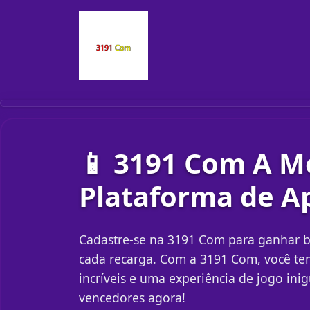
📱 3191 Com A M
Plataforma de A
Cadastre-se na 3191 Com para ganhar 
cada recarga. Com a 3191 Com, você t
incríveis e uma experiência de jogo inig
vencedores agora!