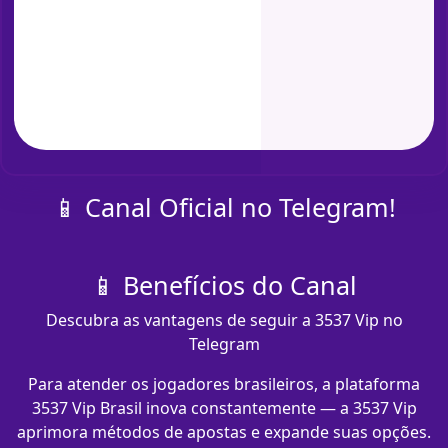
📱 Canal Oficial no Telegram!
📱 Benefícios do Canal
Descubra as vantagens de seguir a 3537 Vip no
Telegram
Para atender os jogadores brasileiros, a plataforma
3537 Vip Brasil inova constantemente — a 3537 Vip
aprimora métodos de apostas e expande suas opções.