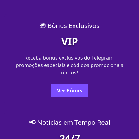
🎁 Bônus Exclusivos
VIP
Receba bônus exclusivos do Telegram,
promoções especiais e códigos promocionais
únicos!
Ver Bônus
📢 Notícias em Tempo Real
24/7