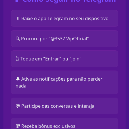
📱 Baixe o app Telegram no seu dispositivo
🔍 Procure por "@3537 VipOficial"
👆 Toque em "Entrar" ou "Join"
🔔 Ative as notificações para não perder
nada
💬 Participe das conversas e interaja
🎁 Receba bônus exclusivos