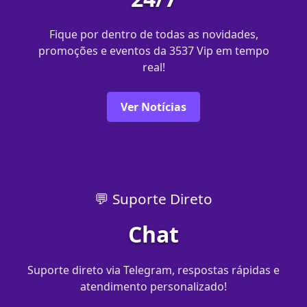
Fique por dentro de todas as novidades,
promoções e eventos da 3537 Vip em tempo
real!
Ver Notícias
💬 Suporte Direto
Chat
Suporte direto via Telegram, respostas rápidas e
atendimento personalizado!