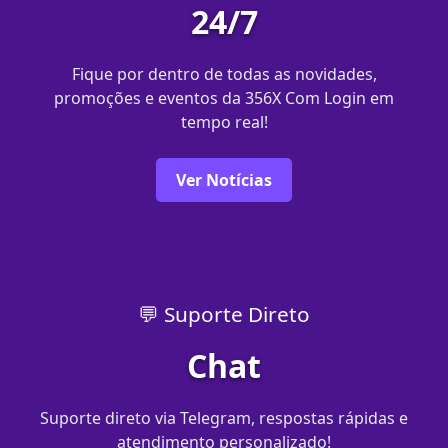
24/7
Fique por dentro de todas as novidades,
promoções e eventos da 356X Com Login em
tempo real!
Ver Notícias
💬 Suporte Direto
Chat
Suporte direto via Telegram, respostas rápidas e
atendimento personalizado!