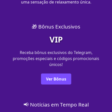
uma sensação de relaxamento única.
🎁 Bônus Exclusivos
VIP
Receba bônus exclusivos do Telegram,
promoções especiais e códigos promocionais
únicos!
Ver Bônus
📢 Notícias em Tempo Real