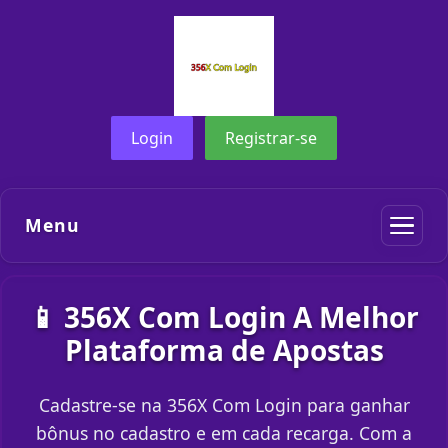
Login
Registrar-se
Menu
📱 356X Com Login A Melhor
Plataforma de Apostas
Cadastre-se na 356X Com Login para ganhar
bônus no cadastro e em cada recarga. Com a