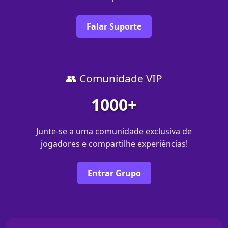
Falar Suporte
👥 Comunidade VIP
1000+
Junte-se a uma comunidade exclusiva de
jogadores e compartilhe experiências!
Entrar Grupo