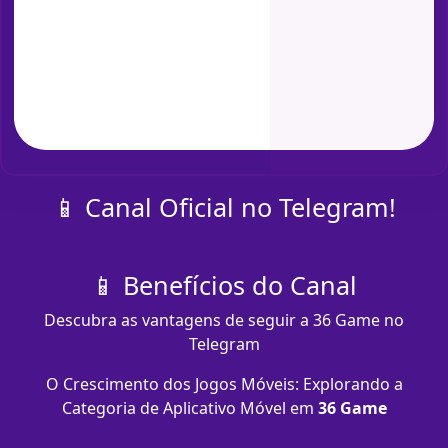
📱 Canal Oficial no Telegram!
📱 Benefícios do Canal
Descubra as vantagens de seguir a 36 Game no
Telegram
O Crescimento dos Jogos Móveis: Explorando a
Categoria de Aplicativo Móvel em
36 Game