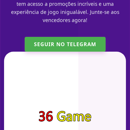
tem acesso a promoções incríveis e uma
experiência de jogo inigualável. Junte-se aos
vencedores agora!
SEGUIR NO TELEGRAM