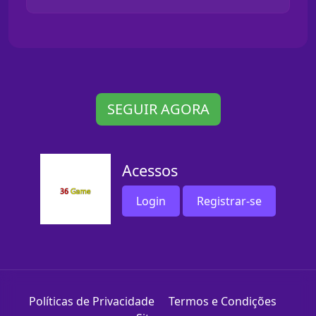
SEGUIR AGORA
Acessos
Login
Registrar-se
Políticas de Privacidade
Termos e Condições