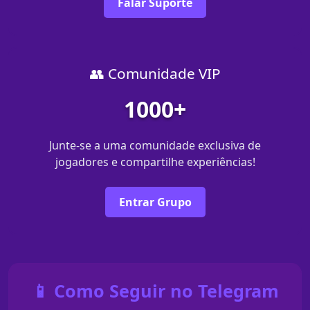
Falar Suporte
👥 Comunidade VIP
1000+
Junte-se a uma comunidade exclusiva de
jogadores e compartilhe experiências!
Entrar Grupo
📱 Como Seguir no Telegram