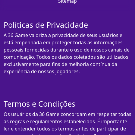
Sitemap
Políticas de Privacidade
A 36 Game valoriza a privacidade de seus usuários e
está empenhada em proteger todas as informações
pessoais fornecidas durante o uso de nossos canais de
comunicação. Todos os dados coletados são utilizados
exclusivamente para fins de melhoria contínua da
experiência de nossos jogadores.
Termos e Condições
Os usuários da 36 Game concordam em respeitar todas
as regras e regulamentos estabelecidos. É importante
ler e entender todos os termos antes de participar de