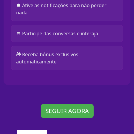
🔔 Ative as notificações para não perder
nada
💬 Participe das conversas e interaja
🎁 Receba bônus exclusivos
automaticamente
SEGUIR AGORA