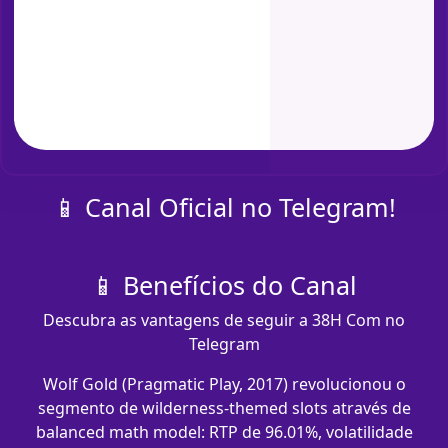
📱 Canal Oficial no Telegram!
📱 Benefícios do Canal
Descubra as vantagens de seguir a 38H Com no
Telegram
Wolf Gold (Pragmatic Play, 2017) revolucionou o
segmento de wilderness-themed slots através de
balanced math model: RTP de 96.01%, volatilidade