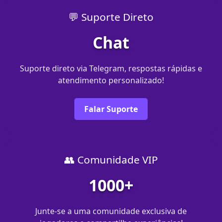
💬 Suporte Direto
Chat
Suporte direto via Telegram, respostas rápidas e
atendimento personalizado!
Falar Suporte
👥 Comunidade VIP
1000+
Junte-se a uma comunidade exclusiva de