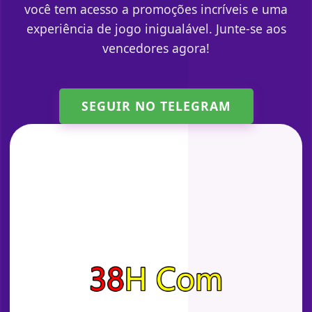
você tem acesso a promoções incríveis e uma
experiência de jogo inigualável. Junte-se aos
vencedores agora!
SEGUIR NO TELEGRAM