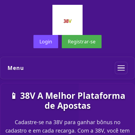
Login
Registrar-se
Menu
📱 38V A Melhor Plataforma
de Apostas
Cadastre-se na 38V para ganhar bônus no
cadastro e em cada recarga. Com a 38V, você tem