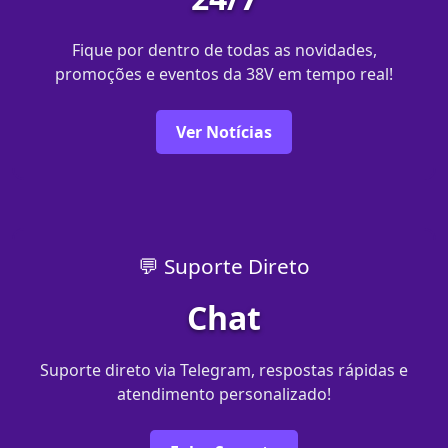
Fique por dentro de todas as novidades,
promoções e eventos da 38V em tempo real!
Ver Notícias
💬 Suporte Direto
Chat
Suporte direto via Telegram, respostas rápidas e
atendimento personalizado!