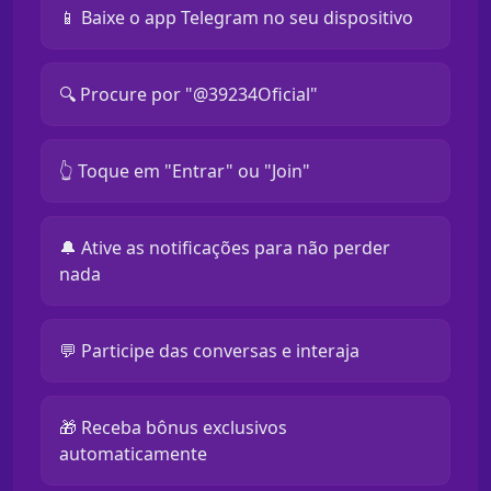
📱 Baixe o app Telegram no seu dispositivo
🔍 Procure por "@39234Oficial"
👆 Toque em "Entrar" ou "Join"
🔔 Ative as notificações para não perder
nada
💬 Participe das conversas e interaja
🎁 Receba bônus exclusivos
automaticamente