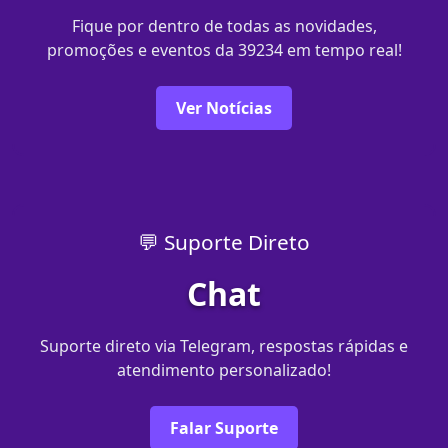
Fique por dentro de todas as novidades,
promoções e eventos da 39234 em tempo real!
Ver Notícias
💬 Suporte Direto
Chat
Suporte direto via Telegram, respostas rápidas e
atendimento personalizado!
Falar Suporte