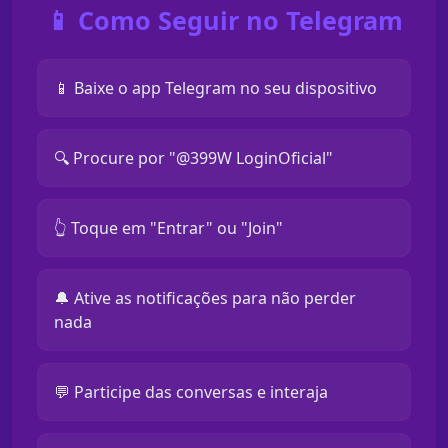
📱 Como Seguir no Telegram
📱 Baixe o app Telegram no seu dispositivo
🔍 Procure por "@399W LoginOficial"
👆 Toque em "Entrar" ou "Join"
🔔 Ative as notificações para não perder
nada
💬 Participe das conversas e interaja