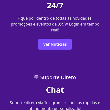
24/7
Fique por dentro de todas as novidades,
promoções e eventos da 399W Login em tempo
real!
Ver Notícias
💬 Suporte Direto
Chat
Suporte direto via Telegram, respostas rápidas e
atendimento personalizado!