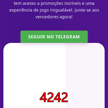
tem acesso a promoções incríveis e uma
experiência de jogo inigualável. Junte-se aos
vencedores agora!
SEGUIR NO TELEGRAM