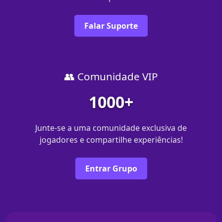
Falar Suporte
👥 Comunidade VIP
1000+
Junte-se a uma comunidade exclusiva de
jogadores e compartilhe experiências!
Entrar Grupo