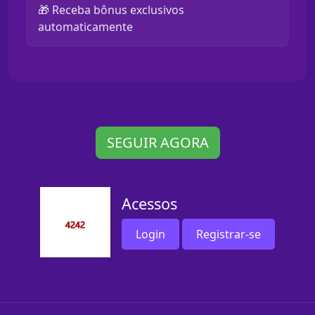
🎁 Receba bônus exclusivos
automaticamente
SEGUIR AGORA
Acessos
Login
Registrar-se