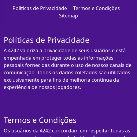
Políticas de Privacidade
Termos e Condições
Sitemap
Políticas de Privacidade
A 4242 valoriza a privacidade de seus usuários e está
empenhada em proteger todas as informações
pessoais fornecidas durante o uso de nossos canais de
comunicação. Todos os dados coletados são utilizados
exclusivamente para fins de melhoria contínua da
experiência de nossos jogadores.
Termos e Condições
Os usuários da 4242 concordam em respeitar todas as