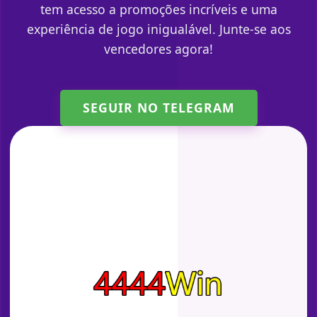
tem acesso a promoções incríveis e uma
experiência de jogo inigualável. Junte-se aos
vencedores agora!
SEGUIR NO TELEGRAM