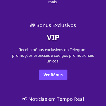
mais.
🎁 Bônus Exclusivos
VIP
Receba bônus exclusivos do Telegram,
promoções especiais e códigos promocionais
únicos!
Ver Bônus
📢 Notícias em Tempo Real