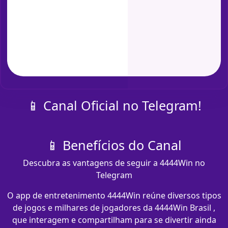
📱 Canal Oficial no Telegram!
📱 Benefícios do Canal
Descubra as vantagens de seguir a 4444Win no
Telegram
O app de entretenimento 4444Win reúne diversos tipos
de jogos e milhares de jogadores da 4444Win Brasil ,
que interagem e compartilham para se divertir ainda