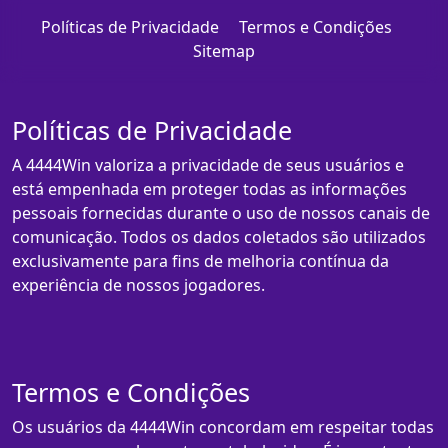
Políticas de Privacidade
Termos e Condições
Sitemap
Políticas de Privacidade
A 4444Win valoriza a privacidade de seus usuários e
está empenhada em proteger todas as informações
pessoais fornecidas durante o uso de nossos canais de
comunicação. Todos os dados coletados são utilizados
exclusivamente para fins de melhoria contínua da
experiência de nossos jogadores.
Termos e Condições
Os usuários da 4444Win concordam em respeitar todas