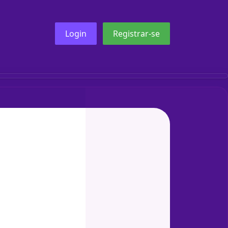
Login
Registrar-se