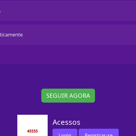
a
aticamente
SEGUIR AGORA
Acessos
Login
Registrar-se