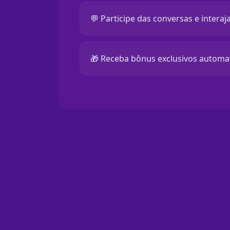
💬 Participe das conversas e interaj
🎁 Receba bônus exclusivos autom