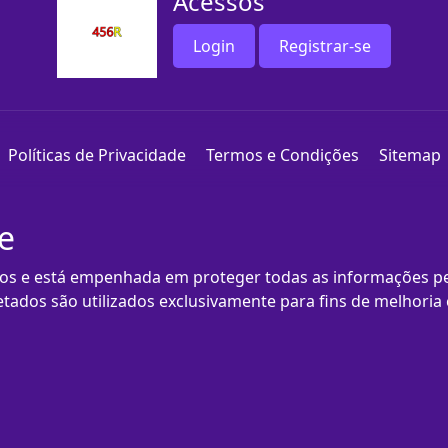
Acessos
Login
Registrar-se
Políticas de Privacidade
Termos e Condições
Sitemap
de
rios e está empenhada em proteger todas as informações p
tados são utilizados exclusivamente para fins de melhoria