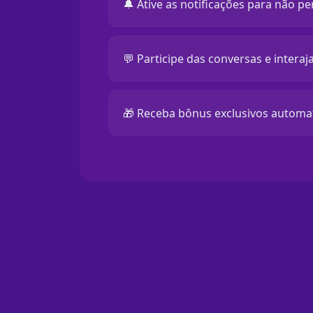
🔔 Ative as notificações para não p
💬 Participe das conversas e interaj
🎁 Receba bônus exclusivos autom