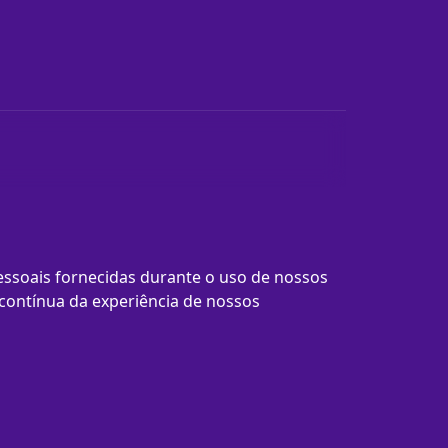
essoais fornecidas durante o uso de nossos
 contínua da experiência de nossos