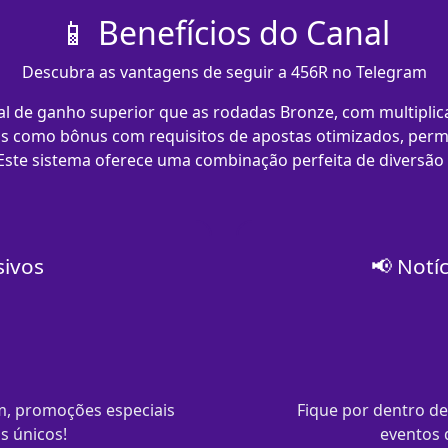
📱 Benefícios do Canal
Descubra as vantagens de seguir a 456R no Telegram
al de ganho superior que as rodadas Bronze, com multiplica
os como bônus com requisitos de apostas otimizados, permi
 Este sistema oferece uma combinação perfeita de diversão
sivos
📢 Notí
m, promoções especiais
Fique por dentro d
s únicos!
eventos 