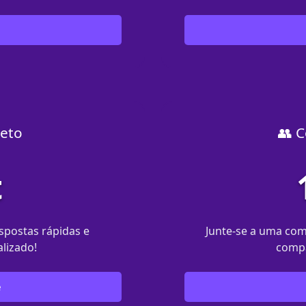
reto
👥 
t
espostas rápidas e
Junte-se a uma com
lizado!
compa
e