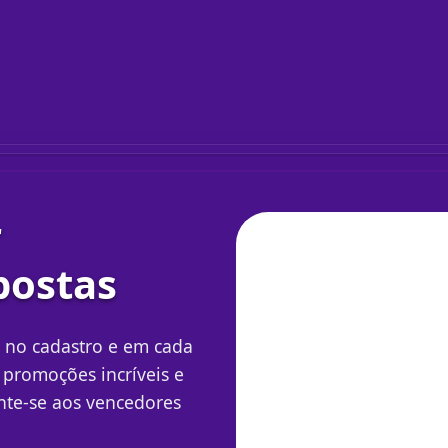
r
postas
 no cadastro e em cada
 promoções incríveis e
unte-se aos vencedores