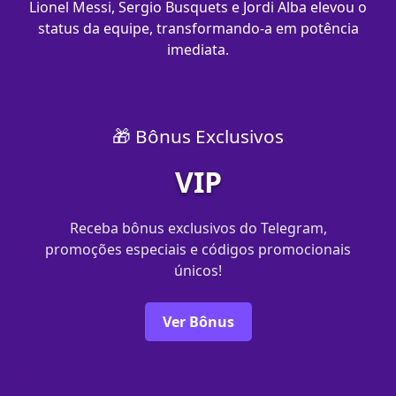
Lionel Messi, Sergio Busquets e Jordi Alba elevou o
status da equipe, transformando-a em potência
imediata.
🎁 Bônus Exclusivos
VIP
Receba bônus exclusivos do Telegram,
promoções especiais e códigos promocionais
únicos!
Ver Bônus