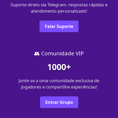
Suporte direto via Telegram, respostas rápidas e
atendimento personalizado!
Falar Suporte
👥 Comunidade VIP
1000+
Junte-se a uma comunidade exclusiva de
jogadores e compartilhe experiências!
Entrar Grupo