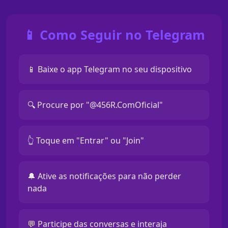
📱 Como Seguir no Telegram
📱 Baixe o app Telegram no seu dispositivo
🔍 Procure por "@456R.ComOficial"
👆 Toque em "Entrar" ou "Join"
🔔 Ative as notificações para não perder
nada
💬 Participe das conversas e interaja