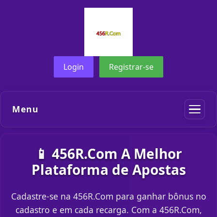
Login
Registrar-se
Menu
📱 456R.Com A Melhor
Plataforma de Apostas
Cadastre-se na 456R.Com para ganhar bônus no
cadastro e em cada recarga. Com a 456R.Com,