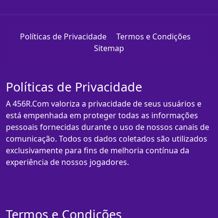
Políticas de Privacidade
Termos e Condições
Sitemap
Políticas de Privacidade
A 456R.Com valoriza a privacidade de seus usuários e
está empenhada em proteger todas as informações
pessoais fornecidas durante o uso de nossos canais de
comunicação. Todos os dados coletados são utilizados
exclusivamente para fins de melhoria contínua da
experiência de nossos jogadores.
Termos e Condições