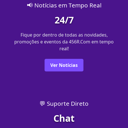
📢 Notícias em Tempo Real
24/7
Fique por dentro de todas as novidades,
promoções e eventos da 456R.Com em tempo
real!
Ver Notícias
💬 Suporte Direto
Chat