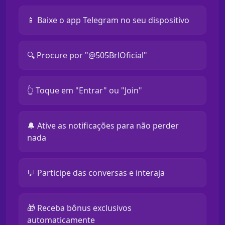
📱 Baixe o app Telegram no seu dispositivo
🔍 Procure por "@505BrlOficial"
👆 Toque em "Entrar" ou "Join"
🔔 Ative as notificações para não perder
nada
💬 Participe das conversas e interaja
🎁 Receba bônus exclusivos
automaticamente