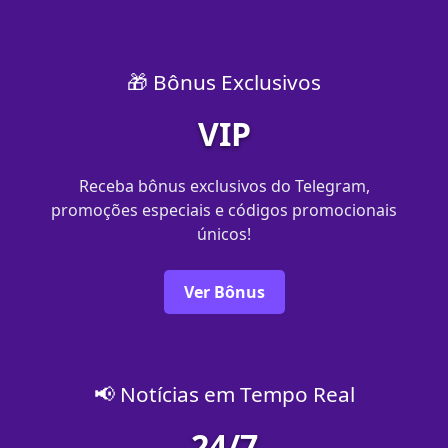
🎁 Bônus Exclusivos
VIP
Receba bônus exclusivos do Telegram,
promoções especiais e códigos promocionais
únicos!
Ver Bônus
📢 Notícias em Tempo Real
24/7