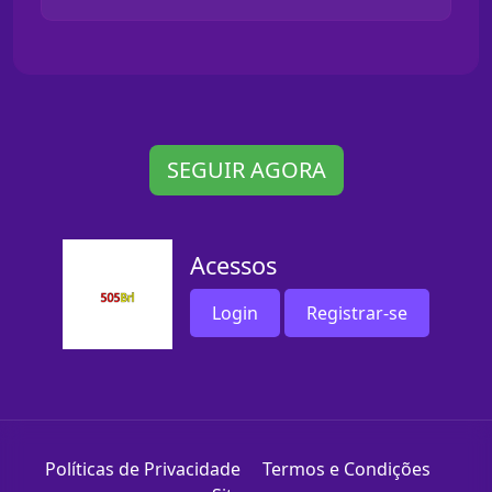
SEGUIR AGORA
Acessos
Login
Registrar-se
Políticas de Privacidade
Termos e Condições