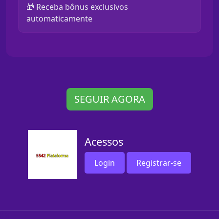
🎁 Receba bônus exclusivos
automaticamente
SEGUIR AGORA
Acessos
Login
Registrar-se