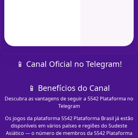
📱 Canal Oficial no Telegram!
📱 Benefícios do Canal
Descubra as vantagens de seguir a 5542 Plataforma no
Telegram
Os jogos da plataforma 5542 Plataforma Brasil já estão
disponíveis em vários países e regiões do Sudeste
Asiático — o número de membros da 5542 Plataforma