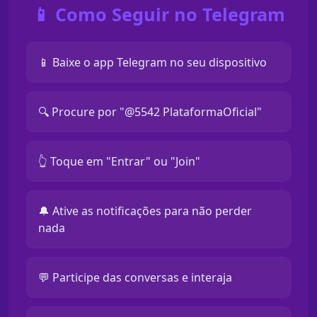
📱 Como Seguir no Telegram
📱 Baixe o app Telegram no seu dispositivo
🔍 Procure por "@5542 PlataformaOficial"
👆 Toque em "Entrar" ou "Join"
🔔 Ative as notificações para não perder
nada
💬 Participe das conversas e interaja