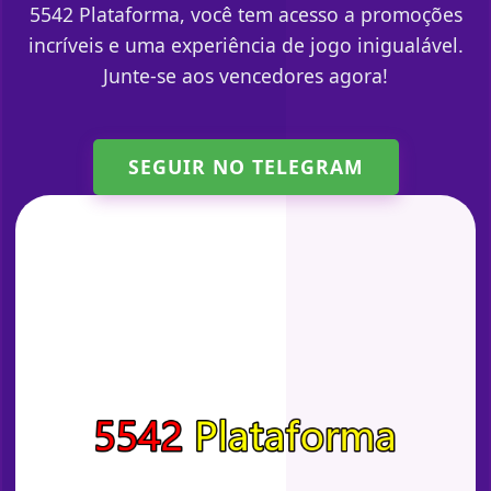
5542 Plataforma, você tem acesso a promoções
incríveis e uma experiência de jogo inigualável.
Junte-se aos vencedores agora!
SEGUIR NO TELEGRAM