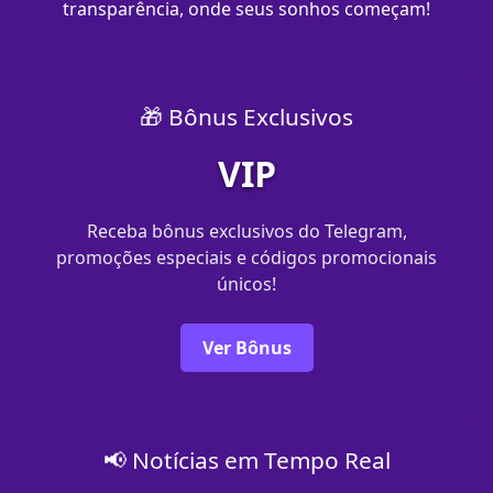
transparência, onde seus sonhos começam!
🎁 Bônus Exclusivos
VIP
Receba bônus exclusivos do Telegram,
promoções especiais e códigos promocionais
únicos!
Ver Bônus
📢 Notícias em Tempo Real