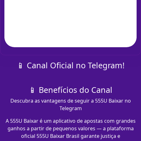
📱 Canal Oficial no Telegram!
📱 Benefícios do Canal
Descubra as vantagens de seguir a 555U Baixar no
Telegram
A 555U Baixar é um aplicativo de apostas com grandes
ganhos a partir de pequenos valores — a plataforma
oficial 555U Baixar Brasil garante justiça e