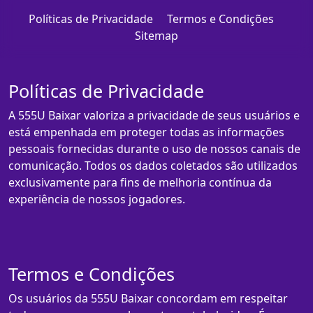
Políticas de Privacidade
Termos e Condições
Sitemap
Políticas de Privacidade
A 555U Baixar valoriza a privacidade de seus usuários e
está empenhada em proteger todas as informações
pessoais fornecidas durante o uso de nossos canais de
comunicação. Todos os dados coletados são utilizados
exclusivamente para fins de melhoria contínua da
experiência de nossos jogadores.
Termos e Condições
Os usuários da 555U Baixar concordam em respeitar