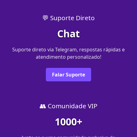
💬 Suporte Direto
Chat
Suporte direto via Telegram, respostas rápidas e
atendimento personalizado!
Falar Suporte
👥 Comunidade VIP
1000+