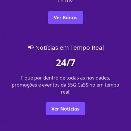
únicos!
Ver Bônus
📢 Notícias em Tempo Real
24/7
Fique por dentro de todas as novidades,
promoções e eventos da 55G CaSSino em tempo
real!
Ver Notícias