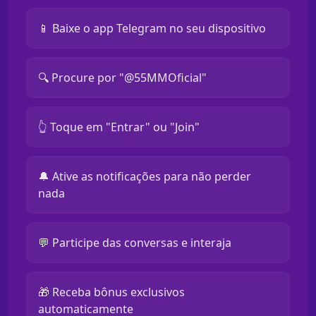
📱 Baixe o app Telegram no seu dispositivo
🔍 Procure por "@55MMOficial"
👆 Toque em "Entrar" ou "Join"
🔔 Ative as notificações para não perder
nada
💬 Participe das conversas e interaja
🎁 Receba bônus exclusivos
automaticamente