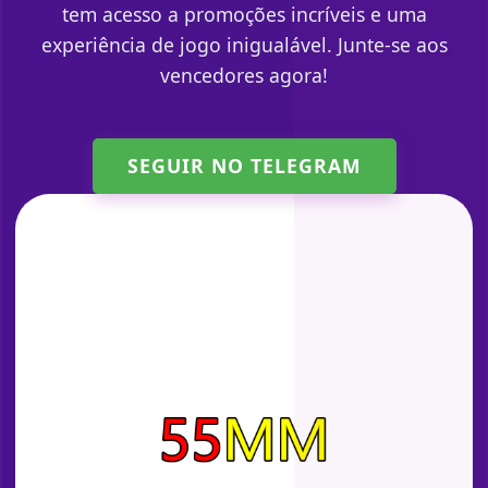
tem acesso a promoções incríveis e uma
experiência de jogo inigualável. Junte-se aos
vencedores agora!
SEGUIR NO TELEGRAM