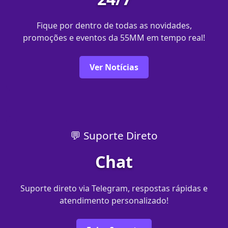
Fique por dentro de todas as novidades,
promoções e eventos da 55MM em tempo real!
Ver Notícias
💬 Suporte Direto
Chat
Suporte direto via Telegram, respostas rápidas e
atendimento personalizado!