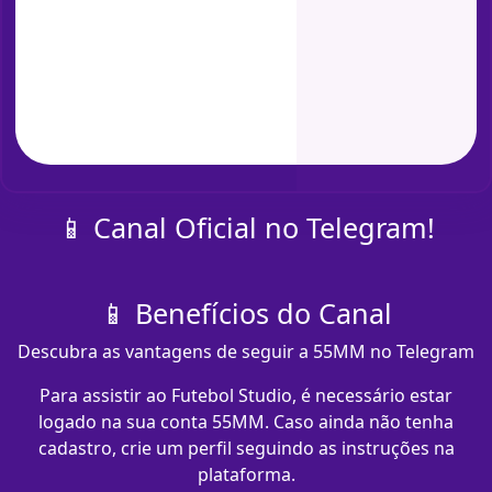
📱 Canal Oficial no Telegram!
📱 Benefícios do Canal
Descubra as vantagens de seguir a 55MM no Telegram
Para assistir ao Futebol Studio, é necessário estar
logado na sua conta 55MM. Caso ainda não tenha
cadastro, crie um perfil seguindo as instruções na
plataforma.