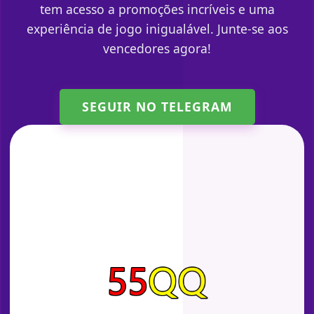
tem acesso a promoções incríveis e uma
experiência de jogo inigualável. Junte-se aos
vencedores agora!
SEGUIR NO TELEGRAM