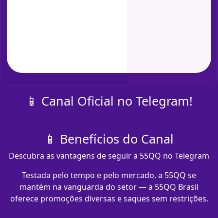
📱 Canal Oficial no Telegram!
📱 Benefícios do Canal
Descubra as vantagens de seguir a 55QQ no Telegram
Testada pelo tempo e pelo mercado, a 55QQ se
mantém na vanguarda do setor — a 55QQ Brasil
oferece promoções diversas e saques sem restrições.