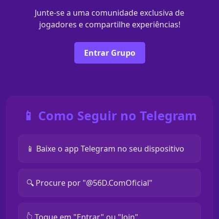
Junte-se a uma comunidade exclusiva de
jogadores e compartilhe experiências!
Entrar Grupo
📱 Como Seguir no Telegram
📱 Baixe o app Telegram no seu dispositivo
🔍 Procure por "@56D.ComOficial"
👆 Toque em "Entrar" ou "Join"