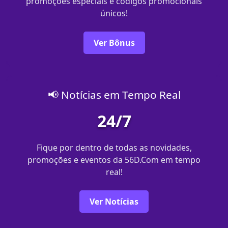
promoções especiais e códigos promocionais
únicos!
Ver Bônus
📢 Notícias em Tempo Real
24/7
Fique por dentro de todas as novidades,
promoções e eventos da 56D.Com em tempo
real!
Ver Notícias