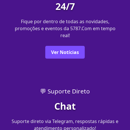
24/7
Fique por dentro de todas as novidades,
promoções e eventos da 5787.Com em tempo
real!
Ver Notícias
💬 Suporte Direto
Chat
Suporte direto via Telegram, respostas rápidas e
atendimento personalizado!