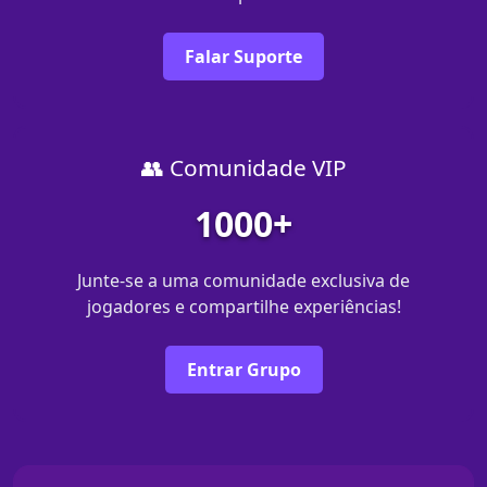
Falar Suporte
👥 Comunidade VIP
1000+
Junte-se a uma comunidade exclusiva de
jogadores e compartilhe experiências!
Entrar Grupo