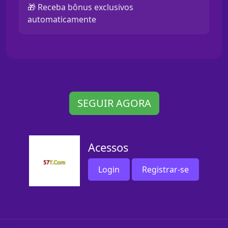
🎁 Receba bônus exclusivos
automaticamente
SEGUIR AGORA
Acessos
Login
Registrar-se