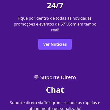
24/7
Fique por dentro de todas as novidades,
promoções e eventos da 57T.Com em tempo
real!
Ver Notícias
💬 Suporte Direto
Chat
Suporte direto via Telegram, respostas rápidas e
atendimento personalizado!