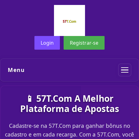
Login
Registrar-se
Menu
📱 57T.Com A Melhor
Plataforma de Apostas
Cadastre-se na 57T.Com para ganhar bônus no
cadastro e em cada recarga. Com a 57T.Com, você