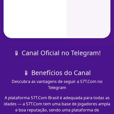
📱 Canal Oficial no Telegram!
📱 Benefícios do Canal
Descubra as vantagens de seguir a 57T.Com no
Telegram
A plataforma 57T.Com Brasil é adequada para todas as
idades — a 57T.Com tem uma base de jogadores ampla
e boa reputação, sendo uma plataforma de