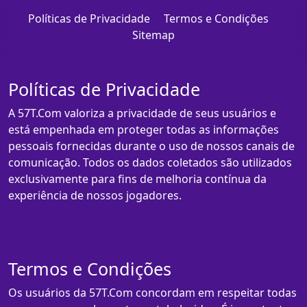
Políticas de Privacidade
Termos e Condições
Sitemap
Políticas de Privacidade
A 57T.Com valoriza a privacidade de seus usuários e
está empenhada em proteger todas as informações
pessoais fornecidas durante o uso de nossos canais de
comunicação. Todos os dados coletados são utilizados
exclusivamente para fins de melhoria contínua da
experiência de nossos jogadores.
Termos e Condições
Os usuários da 57T.Com concordam em respeitar todas