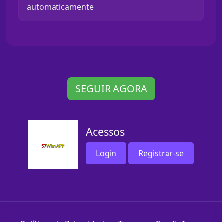
automaticamente
SEGUIR AGORA
Acessos
Login
Registrar-se