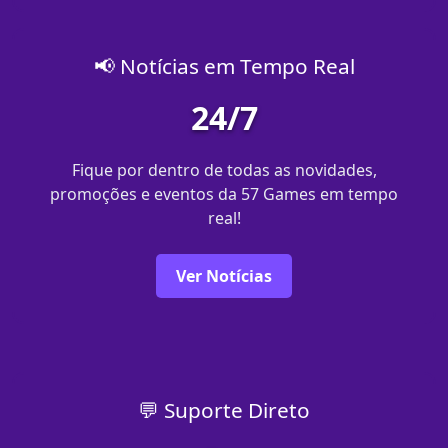
📢 Notícias em Tempo Real
24/7
Fique por dentro de todas as novidades,
promoções e eventos da 57 Games em tempo
real!
Ver Notícias
💬 Suporte Direto