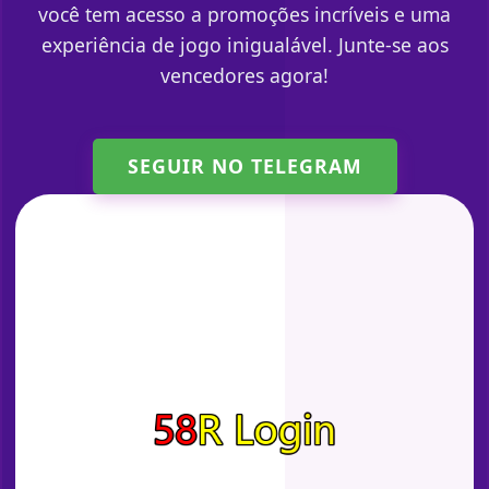
você tem acesso a promoções incríveis e uma
experiência de jogo inigualável. Junte-se aos
vencedores agora!
SEGUIR NO TELEGRAM