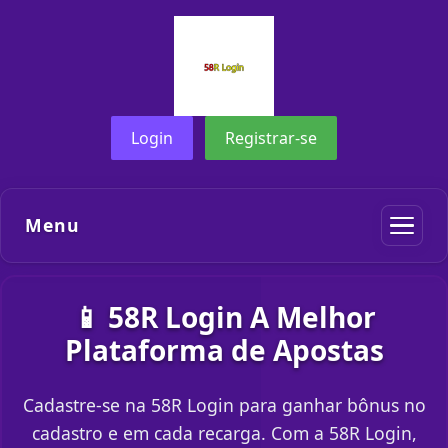
Login
Registrar-se
Menu
📱 58R Login A Melhor
Plataforma de Apostas
Cadastre-se na 58R Login para ganhar bônus no
cadastro e em cada recarga. Com a 58R Login,