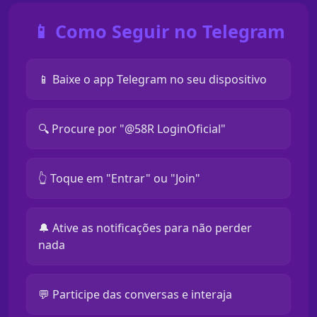
📱 Como Seguir no Telegram
📱 Baixe o app Telegram no seu dispositivo
🔍 Procure por "@58R LoginOficial"
👆 Toque em "Entrar" ou "Join"
🔔 Ative as notificações para não perder
nada
💬 Participe das conversas e interaja