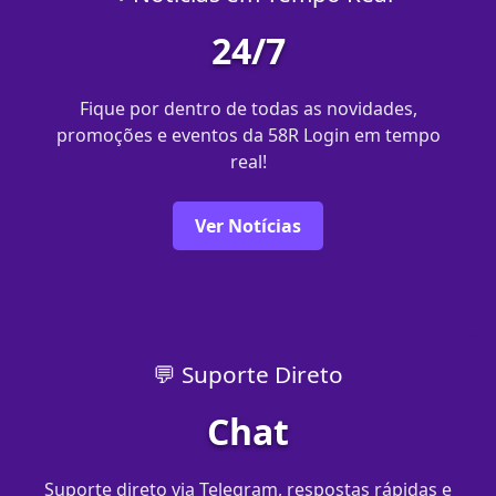
24/7
Fique por dentro de todas as novidades,
promoções e eventos da 58R Login em tempo
real!
Ver Notícias
💬 Suporte Direto
Chat
Suporte direto via Telegram, respostas rápidas e