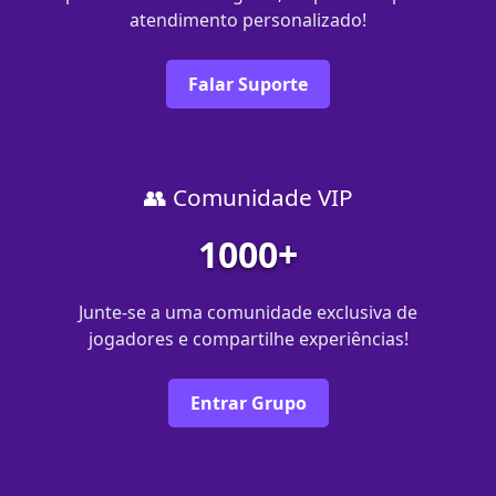
atendimento personalizado!
Falar Suporte
👥 Comunidade VIP
1000+
Junte-se a uma comunidade exclusiva de
jogadores e compartilhe experiências!
Entrar Grupo