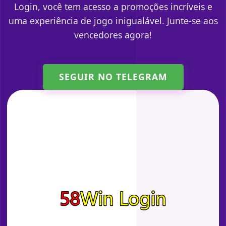
Login, você tem acesso a promoções incríveis e
uma experiência de jogo inigualável. Junte-se aos
vencedores agora!
SEGUIR NO TELEGRAM