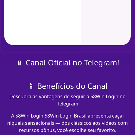
📱 Canal Oficial no Telegram!
📱 Benefícios do Canal
Descubra as vantagens de seguir a 58Win Login no
Telegram
A 58Win Login 58Win Login Brasil apresenta caça-
níqueis sensacionais — dos clássicos aos vídeos com
recursos bônus, você escolhe seu favorito.