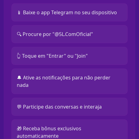
📱 Baixe o app Telegram no seu dispositivo
🔍 Procure por "@5L.ComOficial"
👆 Toque em "Entrar" ou "Join"
🔔 Ative as notificações para não perder
nada
💬 Participe das conversas e interaja
🎁 Receba bônus exclusivos
automaticamente