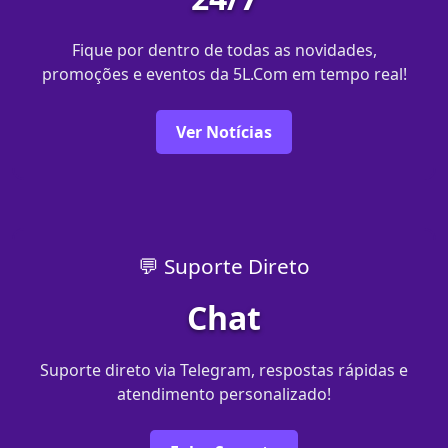
Fique por dentro de todas as novidades,
promoções e eventos da 5L.Com em tempo real!
Ver Notícias
💬 Suporte Direto
Chat
Suporte direto via Telegram, respostas rápidas e
atendimento personalizado!