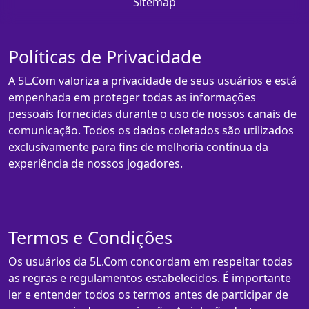
Sitemap
Políticas de Privacidade
A 5L.Com valoriza a privacidade de seus usuários e está
empenhada em proteger todas as informações
pessoais fornecidas durante o uso de nossos canais de
comunicação. Todos os dados coletados são utilizados
exclusivamente para fins de melhoria contínua da
experiência de nossos jogadores.
Termos e Condições
Os usuários da 5L.Com concordam em respeitar todas
as regras e regulamentos estabelecidos. É importante
ler e entender todos os termos antes de participar de