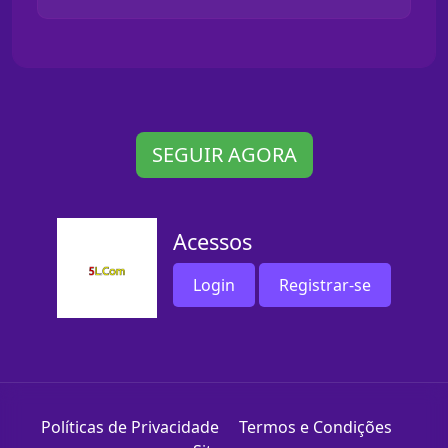
SEGUIR AGORA
Acessos
Login
Registrar-se
Políticas de Privacidade
Termos e Condições