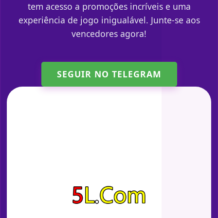
tem acesso a promoções incríveis e uma
experiência de jogo inigualável. Junte-se aos
vencedores agora!
SEGUIR NO TELEGRAM