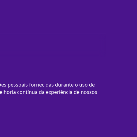
es pessoais fornecidas durante o uso de
elhoria contínua da experiência de nossos