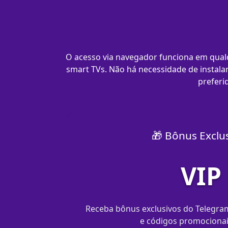
O acesso via navegador funciona em qual
smart TVs. Não há necessidade de instala
preferi
🎁 Bônus Exclu
VIP
Receba bônus exclusivos do Telegra
e códigos promocionai