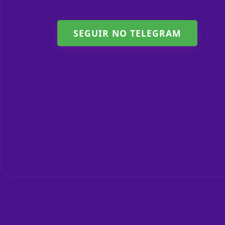
SEGUIR NO TELEGRAM