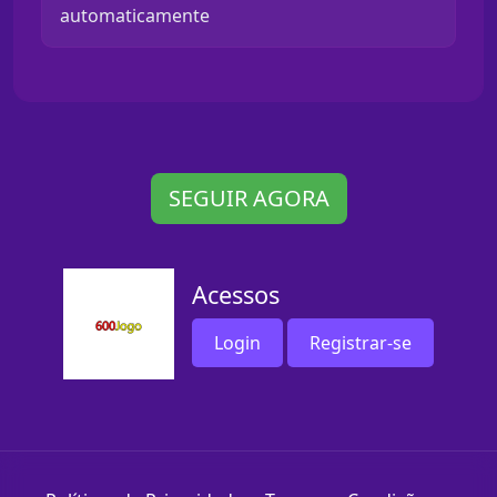
automaticamente
SEGUIR AGORA
Acessos
Login
Registrar-se