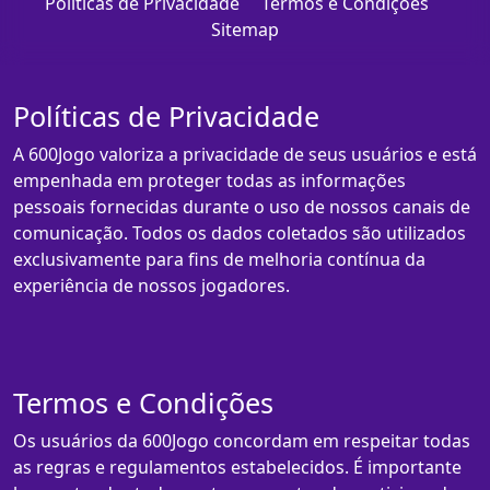
Políticas de Privacidade
Termos e Condições
Sitemap
Políticas de Privacidade
A 600Jogo valoriza a privacidade de seus usuários e está
empenhada em proteger todas as informações
pessoais fornecidas durante o uso de nossos canais de
comunicação. Todos os dados coletados são utilizados
exclusivamente para fins de melhoria contínua da
experiência de nossos jogadores.
Termos e Condições
Os usuários da 600Jogo concordam em respeitar todas
as regras e regulamentos estabelecidos. É importante