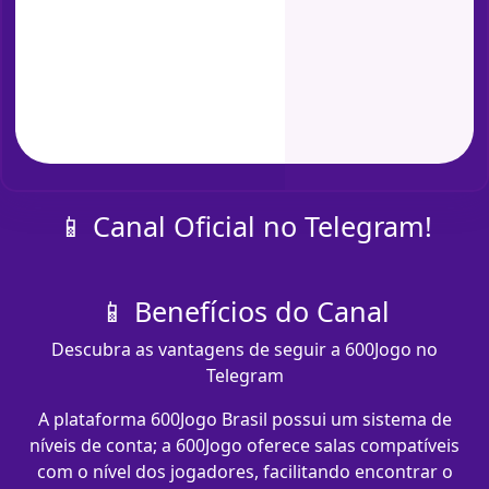
📱 Canal Oficial no Telegram!
📱 Benefícios do Canal
Descubra as vantagens de seguir a 600Jogo no
Telegram
A plataforma 600Jogo Brasil possui um sistema de
níveis de conta; a 600Jogo oferece salas compatíveis
com o nível dos jogadores, facilitando encontrar o