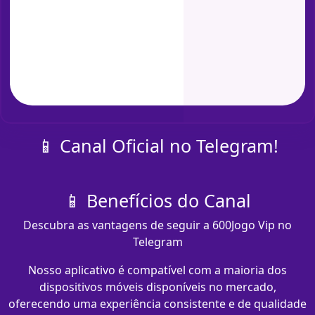
📱 Canal Oficial no Telegram!
📱 Benefícios do Canal
Descubra as vantagens de seguir a 600Jogo Vip no
Telegram
Nosso aplicativo é compatível com a maioria dos
dispositivos móveis disponíveis no mercado,
oferecendo uma experiência consistente e de qualidade