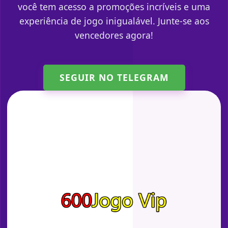
você tem acesso a promoções incríveis e uma
experiência de jogo inigualável. Junte-se aos
vencedores agora!
SEGUIR NO TELEGRAM