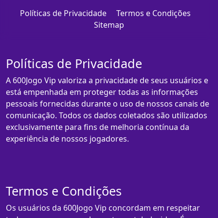
Políticas de Privacidade
Termos e Condições
Sitemap
Políticas de Privacidade
A 600Jogo Vip valoriza a privacidade de seus usuários e
está empenhada em proteger todas as informações
pessoais fornecidas durante o uso de nossos canais de
comunicação. Todos os dados coletados são utilizados
exclusivamente para fins de melhoria contínua da
experiência de nossos jogadores.
Termos e Condições
Os usuários da 600Jogo Vip concordam em respeitar