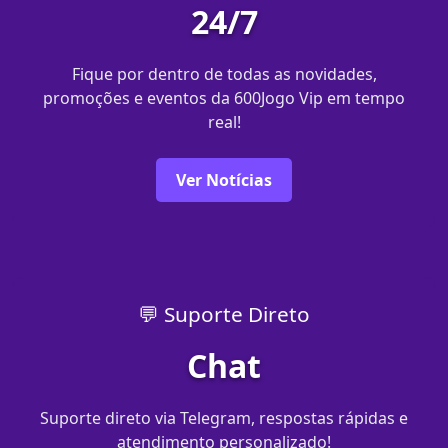
24/7
Fique por dentro de todas as novidades,
promoções e eventos da 600Jogo Vip em tempo
real!
Ver Notícias
💬 Suporte Direto
Chat
Suporte direto via Telegram, respostas rápidas e
atendimento personalizado!