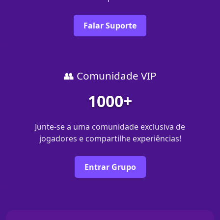
Falar Suporte
👥 Comunidade VIP
1000+
Junte-se a uma comunidade exclusiva de
jogadores e compartilhe experiências!
Entrar Grupo