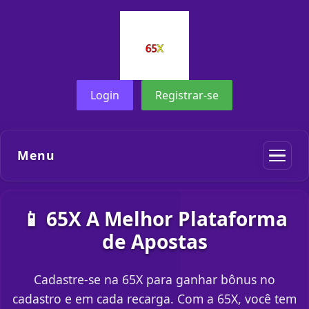
Login
Registrar-se
Menu
📱 65X A Melhor Plataforma
de Apostas
Cadastre-se na 65X para ganhar bônus no
cadastro e em cada recarga. Com a 65X, você tem