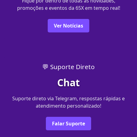
Fique por dentro de todas as novidades,
promoções e eventos da 65X em tempo real!
Ver Notícias
💬 Suporte Direto
Chat
Suporte direto via Telegram, respostas rápidas e
atendimento personalizado!
Falar Suporte