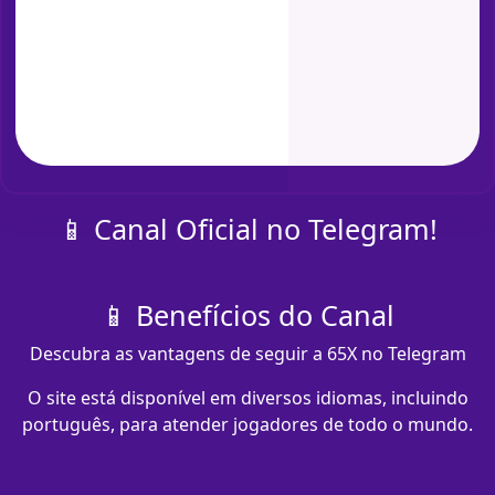
📱 Canal Oficial no Telegram!
📱 Benefícios do Canal
Descubra as vantagens de seguir a 65X no Telegram
O site está disponível em diversos idiomas, incluindo
português, para atender jogadores de todo o mundo.