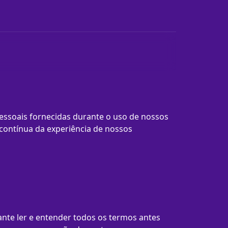
essoais fornecidas durante o uso de nossos
 contínua da experiência de nossos
nte ler e entender todos os termos antes