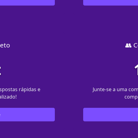
reto
👥 
t
espostas rápidas e
Junte-se a uma com
lizado!
compa
e