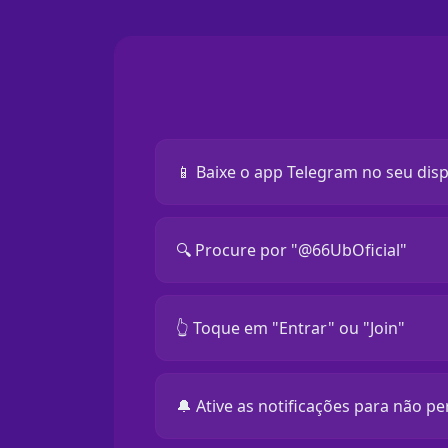
📱 Baixe o app Telegram no seu disp
🔍 Procure por "@66UbOficial"
👆 Toque em "Entrar" ou "Join"
🔔 Ative as notificações para não p