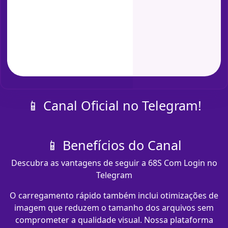
📱 Canal Oficial no Telegram!
📱 Benefícios do Canal
Descubra as vantagens de seguir a 68S Com Login no
Telegram
O carregamento rápido também inclui otimizações de
imagem que reduzem o tamanho dos arquivos sem
comprometer a qualidade visual. Nossa plataforma