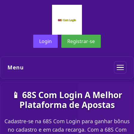
Login
Registrar-se
Menu
📱 68S Com Login A Melhor
Plataforma de Apostas
Cadastre-se na 68S Com Login para ganhar bônus
no cadastro e em cada recarga. Com a 68S Com