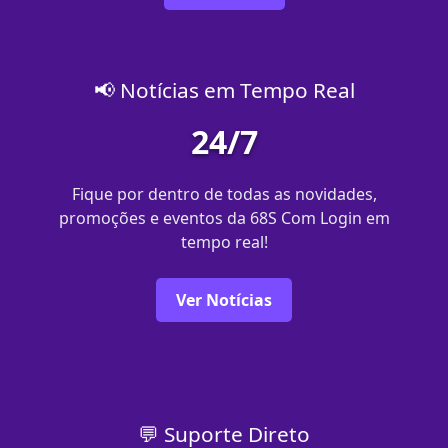
📢 Notícias em Tempo Real
24/7
Fique por dentro de todas as novidades,
promoções e eventos da 68S Com Login em
tempo real!
Ver Notícias
💬 Suporte Direto