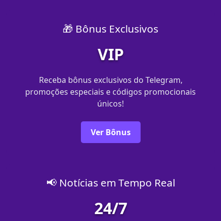
🎁 Bônus Exclusivos
VIP
Receba bônus exclusivos do Telegram,
promoções especiais e códigos promocionais
únicos!
Ver Bônus
📢 Notícias em Tempo Real
24/7