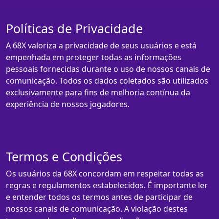
Políticas de Privacidade
A 68X valoriza a privacidade de seus usuários e está
empenhada em proteger todas as informações
pessoais fornecidas durante o uso de nossos canais de
comunicação. Todos os dados coletados são utilizados
exclusivamente para fins de melhoria contínua da
experiência de nossos jogadores.
Termos e Condições
Os usuários da 68X concordam em respeitar todas as
regras e regulamentos estabelecidos. É importante ler
e entender todos os termos antes de participar de
nossos canais de comunicação. A violação destes