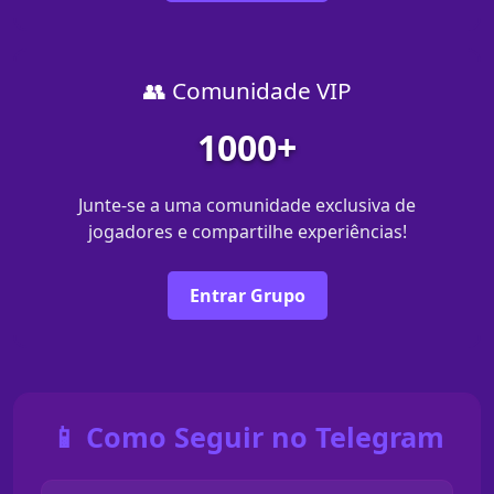
👥 Comunidade VIP
1000+
Junte-se a uma comunidade exclusiva de
jogadores e compartilhe experiências!
Entrar Grupo
📱 Como Seguir no Telegram