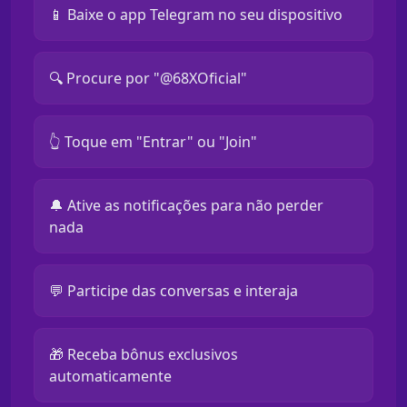
📱 Baixe o app Telegram no seu dispositivo
🔍 Procure por "@68XOficial"
👆 Toque em "Entrar" ou "Join"
🔔 Ative as notificações para não perder
nada
💬 Participe das conversas e interaja
🎁 Receba bônus exclusivos
automaticamente