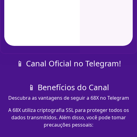
📱 Canal Oficial no Telegram!
📱 Benefícios do Canal
Descubra as vantagens de seguir a 68X no Telegram
A 68X utiliza criptografia SSL para proteger todos os
dados transmitidos. Além disso, você pode tomar
precauções pessoais: