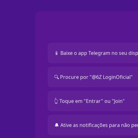
📱 Baixe o app Telegram no seu disp
🔍 Procure por "@6Z LoginOficial"
👆 Toque em "Entrar" ou "Join"
🔔 Ative as notificações para não p