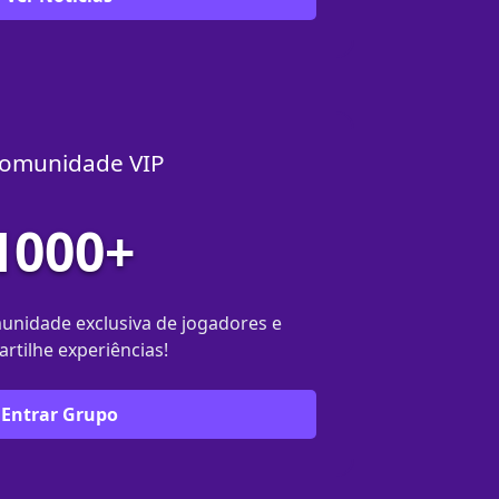
Comunidade VIP
1000+
unidade exclusiva de jogadores e
rtilhe experiências!
Entrar Grupo