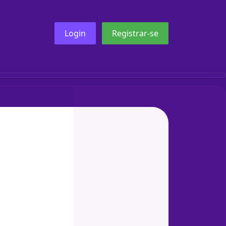
Login
Registrar-se