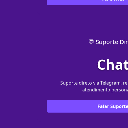
💬 Suporte Di
Cha
Suporte direto via Telegram, r
atendimento persona
Falar Suport