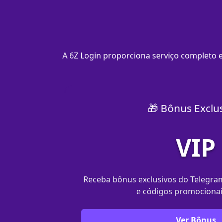
A 6Z Login proporciona serviço completo 
🎁 Bônus Exclu
VIP
Receba bônus exclusivos do Telegra
e códigos promocionai
Ver Bônus