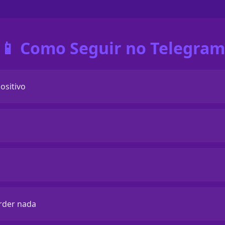
📱 Como Seguir no Telegram
ositivo
erder nada