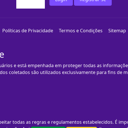
Políticas de Privacidade
Termos e Condições
Sitemap
de
usuários e está empenhada em proteger todas as informaçõe
os coletados são utilizados exclusivamente para fins de m
itar todas as regras e regulamentos estabelecidos. É imp