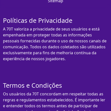
Sitemap
Políticas de Privacidade
A 70T valoriza a privacidade de seus usuários e está
empenhada em proteger todas as informações
pessoais fornecidas durante o uso de nossos canais de
comunicação. Todos os dados coletados são utilizados
exclusivamente para fins de melhoria contínua da
experiência de nossos jogadores.
Termos e Condições
Os usuários da 70T concordam em respeitar todas as
regras e regulamentos estabelecidos. É importante ler
e entender todos os termos antes de participar de