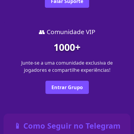
Falar Suporte
👥 Comunidade VIP
1000+
Junte-se a uma comunidade exclusiva de
jogadores e compartilhe experiências!
Entrar Grupo
📱 Como Seguir no Telegram