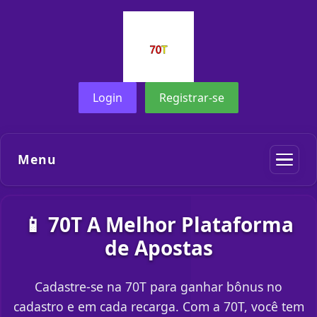
Login
Registrar-se
Menu
📱 70T A Melhor Plataforma
de Apostas
Cadastre-se na 70T para ganhar bônus no
cadastro e em cada recarga. Com a 70T, você tem