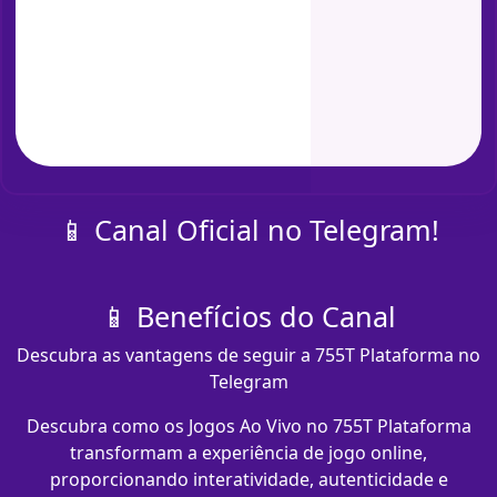
📱 Canal Oficial no Telegram!
📱 Benefícios do Canal
Descubra as vantagens de seguir a 755T Plataforma no
Telegram
Descubra como os Jogos Ao Vivo no 755T Plataforma
transformam a experiência de jogo online,
proporcionando interatividade, autenticidade e