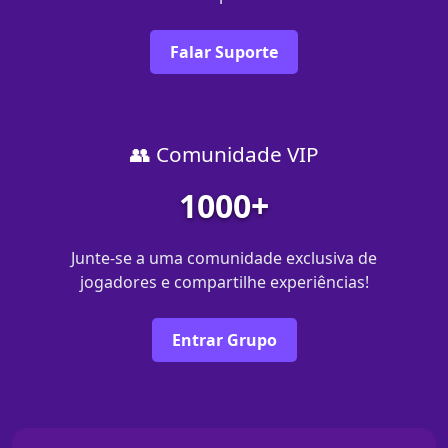
Falar Suporte
👥 Comunidade VIP
1000+
Junte-se a uma comunidade exclusiva de
jogadores e compartilhe experiências!
Entrar Grupo