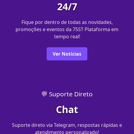
24/7
Fique por dentro de todas as novidades,
promoções e eventos da 755T Plataforma em
tempo real!
Ver Notícias
💬 Suporte Direto
Chat
Suporte direto via Telegram, respostas rápidas e
atendimento personalizado!